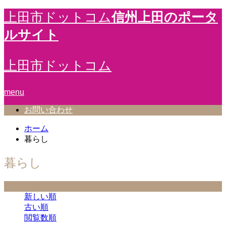
信州上田のポータ
上田市ドットコム
ルサイト
上田市ドットコム
menu
お問い合わせ
ホーム
暮らし
暮らし
並べ替え条件
新しい順
古い順
閲覧数順